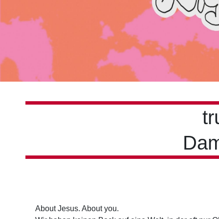
t
Dam
About Jesus. About you.