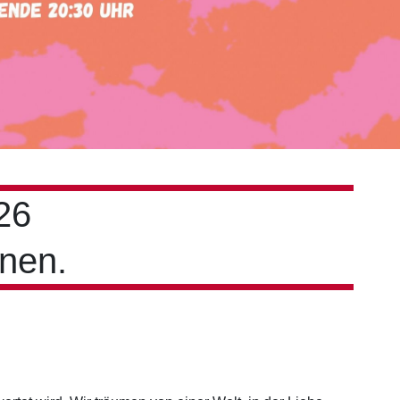
26
nen.